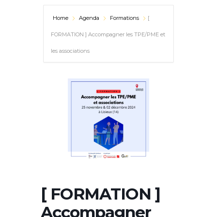
Home
Agenda
Formations
[
FORMATION ] Accompagner les TPE/PME et
les associations
[ FORMATION ]
Accompagner