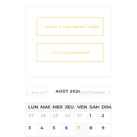
+ Ajouter à mon Agenda Google
+ iCal / Outlook export
AOÛT 2026
JUILLET
SEPTEMBRE
LUN.
MAR.
MER.
JEU.
VEN.
SAM.
DIM.
27
28
29
30
31
1
2
3
4
5
6
7
8
9